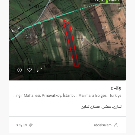
HARACCI
طابو حصة
مرافق كمالية
0-89
Çilingir Mahallesi, Arnavutköy, İstanbul, Marmara Bölgesi, Türkiye
تجاري, سكني, سكني تجاري
abdelsalam
قبل٪ s