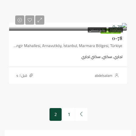
HARACCI
طابو مستقل
مرافق كمالية
0-78
Çilingir Mahallesi, Arnavutköy, İstanbul, Marmara Bölgesi, Türkiye
تجاري, سكني, سكني تجاري
abdelsalam
قبل٪ s
2
1