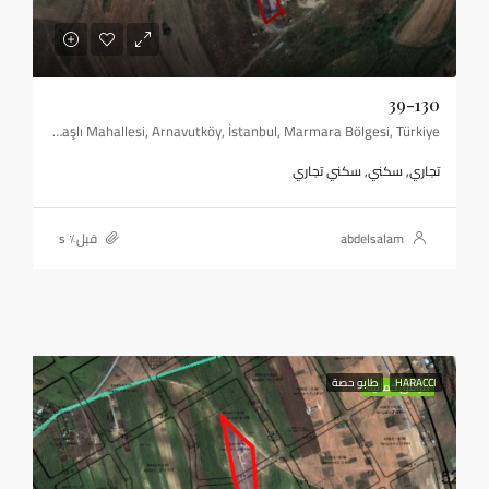
39-130
Hacımaşlı Mahallesi, Arnavutköy, İstanbul, Marmara Bölgesi, Türkiye
تجاري, سكني, سكني تجاري
abdelsalam
قبل٪ s
HARACCI
طابو حصة
مرافق كمالية