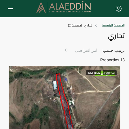
الصفحة الرئيسية
تجاري
(صفحة 2)
تجاري
ترتيب حسب:
امر افتراضي
13 Properties
HARACCI
طابو حصة
مرافق كمالية