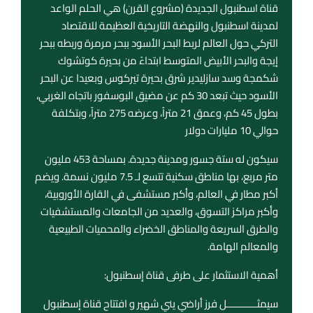
قناة اسطنبول الجديدة (مشروع القرن) هي الحلم الواعد
لمدينة اسطنبول والنهضة التاريخية العظيمة للاقتصاد
التركي حول العالم لربط البحر الأسود ببحر مرمرة وربطه ببحر
إيجة والبحر الأبيض المتوسط ​​ابتداءً من بحيرة كوتشوك
شكمجة وسد سازليدير شرق بحيرة تيركوس وبعيدا عن البحر
الأسود حيث تبعد 30 كم عن مضيق البوسفور باتجاه الغربي،
بطول 45 كم، وعمق 21 متراً، وعرضه 275 متراً، وبتكلفة
حوالي 10 مليارات دولار
سيكون له ستة جسور ومدينة جديدة. بمساحة 453 مليون
متر مربع، بها مناطق سكنية تتسع لـ 7.5 مليون نسمة. ويضم
أكبر مطار في العالم، وأكبر مستشفى في القارة الأوروبية،
وأكبر مراكز التسوق، والعديد من الجامعات والمستشفيات
والطرق السريعة والمناطق الخضراء والمحميات الطبيعية
والمعالم الهامة.
أهمية الاستثمار على طرفى قناة إسطنبول:
سيمثـــــــــــل فرز أراضي يني شهير و افتتاح قناة إسطنبول