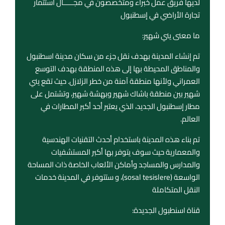
لديها فريق عمل خبراء ومتخصصون في مجـــــال استثمار
تجارة الأراضي في إسطنبول
ما معنى يني شهير:
تم إنشاء المدينة بهدف نقل جزء من سكان مدينة اسطنبول
والمناطق المحيطة بها إلى هذه المنطقة بهدف التوسع
العمراني ولأنها منطقة آمنة من خطر الزلازل. حيث تقع يني
شهير بين منطقة باشاك شهير وبهشة شهير، وتشتمل على
مطار إسطنبول الجديد، الذي يعتبر أحد أكبر المطارات في
العالم.
تم بناء هذه المدينة باستخدام أحدث التقنيات الهندسية
والمعمارية حيث سوف يتوفر بها أكبر المستشفيات
والمدارس والمساجد وأماكن الألعاب الخاصة ذات المساحة
الواسعة (sosal tesislere)، و ستتوفر في المدينة خدمات
النقل المتكاملة
قناة اسنطبول الجديدة: