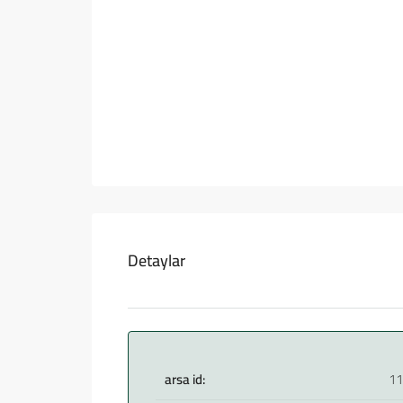
Detaylar
arsa id:
11