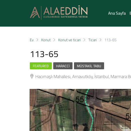
Ana Sayfa
Ev
Konut
Konut ve ticari
Ticari
113-65
113-65
FEATURED
HARACCI
MÜSTAKIL TABU
Hacımaşlı Mahallesi, Arnavutköy, İstanbul, Marmara Bö