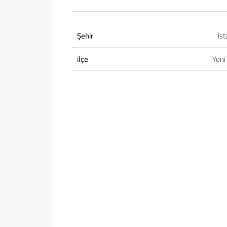
Şehir
İs
ilçe
Yeni