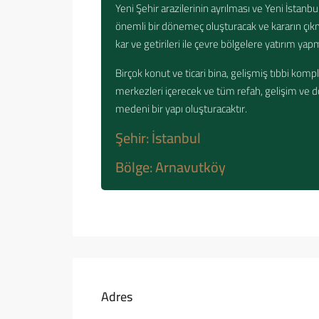
Yeni Şehir arazilerinin ayrılması ve Yeni İstanbu
önemli bir dönemeç oluşturacak ve kararın çıkm
kar ve getirileri ile çevre bölgelere yatırım yap
Birçok konut ve ticari bina, gelişmiş tıbbi kompl
merkezleri içerecek ve tüm refah, gelişim ve d
medeni bir yapı oluşturacaktır.
Şehir: İstanbul
Bölge: Arnavutköy
Adres