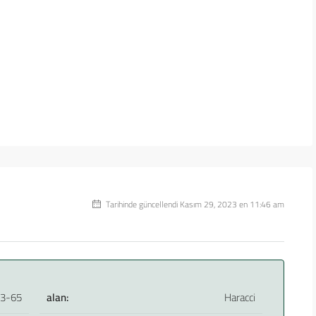
Tarihinde güncellendi Kasım 29, 2023 en 11:46 am
3-65
alan:
Haracci