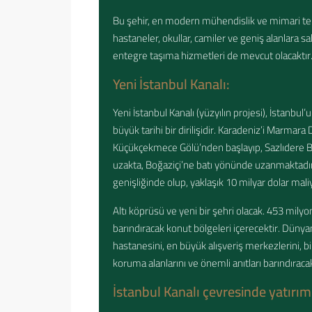
Bu şehir, en modern mühendislik ve mimari tekn
hastaneler, okullar, camiler ve geniş alanlara sa
entegre taşıma hizmetleri de mevcut olacaktır
Yeni İstanbul Kanalı:
Yeni İstanbul Kanalı (yüzyılın projesi), İstanb
büyük tarihi bir dirilişidir. Karadeniz’i Marmar
Küçükçekmece Gölü’nden başlayıp, Sazlıdere B
uzakta, Boğaziçi’ne batı yönünde uzanmaktadı
genişliğinde olup, yaklaşık 10 milyar dolar maliy
Altı köprüsü ve yeni bir şehri olacak. 453 mily
barındıracak konut bölgeleri içerecektir. Düny
hastanesini, en büyük alışveriş merkezlerini, bir
koruma alanlarını ve önemli anıtları barındıracak
İstanbul Kanalı çevresinde yatırı