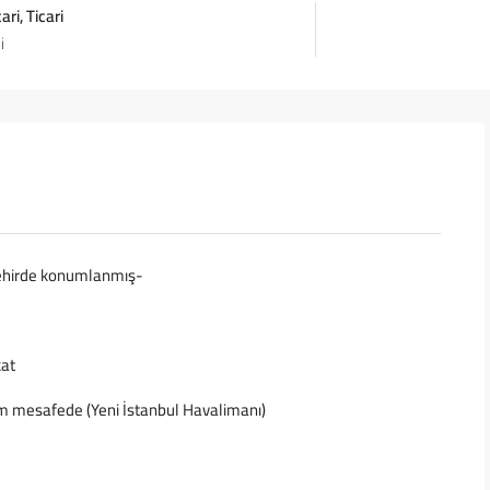
ri, Ticari
i
 şehirde konumlanmış-
kat
m mesafede (Yeni İstanbul Havalimanı)