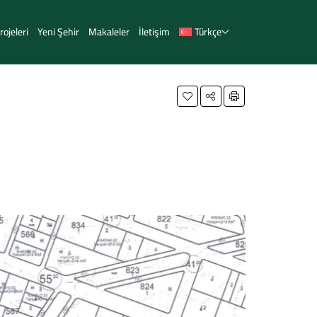
ojeleri
Yeni Şehir
Makaleler
İletişim
Türkçe