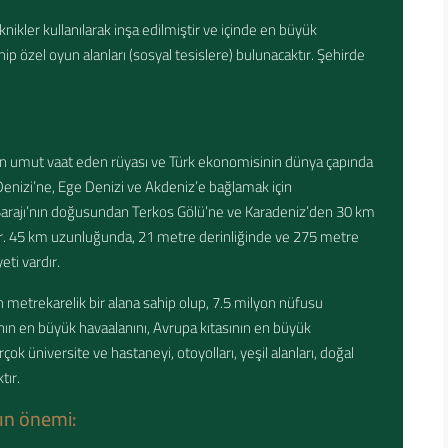
ikler kullanılarak inşa edilmiştir ve içinde en büyük
hip özel oyun alanları (sosyal tesislere) bulunacaktır. Şehirde
.
ul’un umut vaat eden rüyası ve Türk ekonomisinin dünya çapında
a Denizi’ne, Ege Denizi ve Akdeniz’e bağlamak için
arajı’nın doğusundan Terkos Gölü’ne ve Karadeniz’den 30 km
r. 45 km uzunluğunda, 21 metre derinliğinde ve 275 metre
eti vardır.
on metrekarelik bir alana sahip olup, 7.5 milyon nüfusu
anın en büyük havaalanını, Avrupa kıtasının en büyük
çok üniversite ve hastaneyi, otoyolları, yeşil alanları, doğal
tır.
mın önemi: