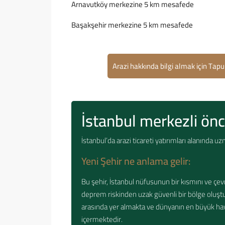
Arnavutköy merkezine 5 km mesafede
Başakşehir merkezine 5 km mesafede
Arazi hakkında bilgi almak için Ta
İstanbul merkezli öncü
İstanbul’da arazi ticareti yatırımları alanında 
Yeni Şehir ne anlama gelir:
Bu şehir, İstanbul nüfusunun bir kısmını ve çe
deprem riskinden uzak güvenli bir bölge oluşt
arasında yer almakta ve dünyanın en büyük hava
içermektedir.