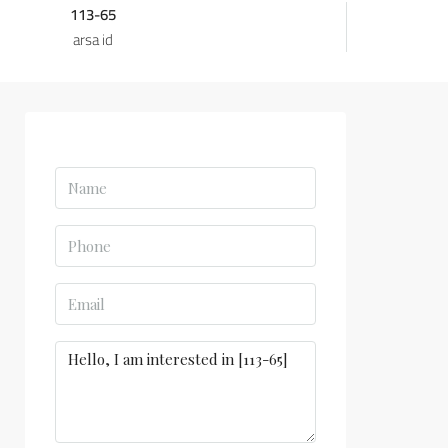
113-65
arsa id