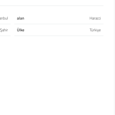
tanbul
alan
Haracci
 Şahir
Ülke
Türkiye