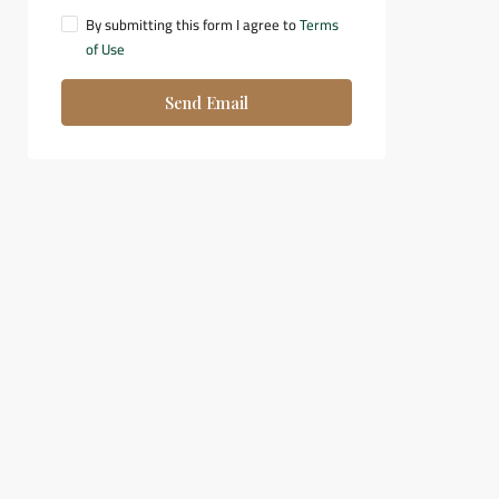
By submitting this form I agree to
Terms
of Use
Send Email