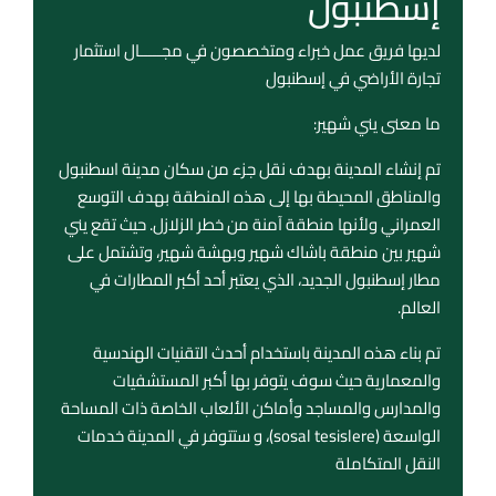
إسطنبول
لديها فريق عمل خبراء ومتخصصون في مجـــــال استثمار
تجارة الأراضي في إسطنبول
ما معنى يني شهير:
تم إنشاء المدينة بهدف نقل جزء من سكان مدينة اسطنبول
والمناطق المحيطة بها إلى هذه المنطقة بهدف التوسع
العمراني ولأنها منطقة آمنة من خطر الزلازل. حيث تقع يني
شهير بين منطقة باشاك شهير وبهشة شهير، وتشتمل على
مطار إسطنبول الجديد، الذي يعتبر أحد أكبر المطارات في
العالم.
تم بناء هذه المدينة باستخدام أحدث التقنيات الهندسية
والمعمارية حيث سوف يتوفر بها أكبر المستشفيات
والمدارس والمساجد وأماكن الألعاب الخاصة ذات المساحة
الواسعة (sosal tesislere)، و ستتوفر في المدينة خدمات
النقل المتكاملة