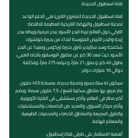
قناة اسنطبول الجديدة:
قناة اسطنبول الجديدة (مشروع القرن) هي الحلم الواعد
لمدينة اسطنبول والنهضة التاريخية العظيمة للاقتصاد
التركي حول العالم لربط البحر الأسود ببحر مرمرة وربطه ببحر
إيجة والبحر الأبيض المتوسط ​​ابتداءً من بحيرة كوتشوك
شكمجة وسد سازليدير شرق بحيرة تيركوس وبعيدا عن البحر
الأسود حيث تبعد 30 كم عن مضيق البوسفور باتجاه الغربي،
بطول 45 كم، وعمق 21 متراً، وعرضه 275 متراً، وبتكلفة
حوالي 10 مليارات دولار
سيكون له ستة جسور ومدينة جديدة. بمساحة 453 مليون
متر مربع، بها مناطق سكنية تتسع لـ 7.5 مليون نسمة. ويضم
أكبر مطار في العالم، وأكبر مستشفى في القارة الأوروبية،
وأكبر مراكز التسوق، والعديد من الجامعات والمستشفيات
والطرق السريعة والمناطق الخضراء والمحميات الطبيعية
والمعالم الهامة.
أهمية الاستثمار على طرفى قناة إسطنبول: