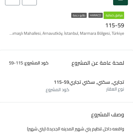
مرافق كمالية
HARACCI
طابو حصة
115-59
Hacımaşlı Mahallesi, Arnavutköy, İstanbul, Marmara Bölgesi, Türkiye
لمحة عامة عن المشروع
كود المشروع:
115-59
تجاري, سكني, سكني تجاري
115-59
نوع العقار
كود المشروع
وصف المشروع
واقعه داخل تنظيم يني شهير المدينه الجديدة (يني شهير)